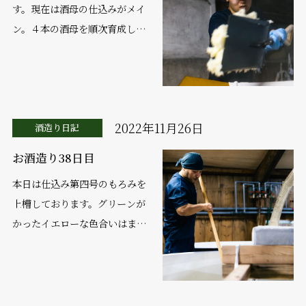
す。現在は酒母の仕込みがメイ
ン。４本の酒母を順次育成して
おります。酒母の水麹を造って
から、酵母添加、そして仕込
み。今のところ順調に行えてお
ります。 一昨...
2022年11月26日
酒造り日記
お酒造り38日目
本日は仕込み第四号のもろみを
上槽しております。グリーンが
かったイエローな色合いはまさ
に新酒そのもの。亀口から漂う
芳香を感じると生まれたばかり
のお酒に口を付けずとも出来映
えの良さが伝わってまいり...