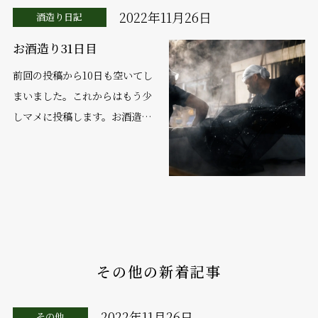
2022年11月26日
酒造り日記
お酒造り31日目
前回の投稿から10日も空いてし
まいました。これからはもう少
しマメに投稿します。お酒造り
は着々と進んでおりまして、明
日で仕込み第１０号の留仕込み
です。そろそろ仕込み第１号の
上槽も近づいてまいりま...
その他の新着記事
2022年11月26日
その他