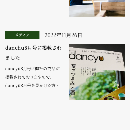
に新酒そのもの。亀口から漂う
芳香を感じると生まれたばかり
のお酒に口を付けずとも出来映
えの良さが伝わってまいり...
2022年11月26日
メディア
danchu8月号に掲載され
ました
dancyu8月号に弊社の商品が
掲載されておりますので、
dancyu8月号を見かけた方は
お手に取っていただきたいと存
じます。 夏のつまみと酒特集
になっております。その中の
p077...