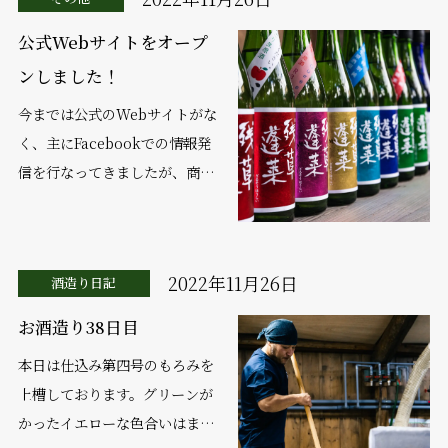
公式Webサイトをオープ
ンしました！
今までは公式のWebサイトがな
く、主にFacebookでの情報発
信を行なってきましたが、商品
の情報がまとまってみられる場
所がなかったり、どこでうちの
お酒が買えるのかわからないと
2022年11月26日
酒造り日記
いったお声を多く...
お酒造り38日目
本日は仕込み第四号のもろみを
上槽しております。グリーンが
かったイエローな色合いはまさ