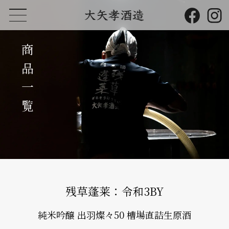
商品一覧
残草蓬莱：令和3BY
純米吟醸 出羽燦々50 槽場直詰生原酒