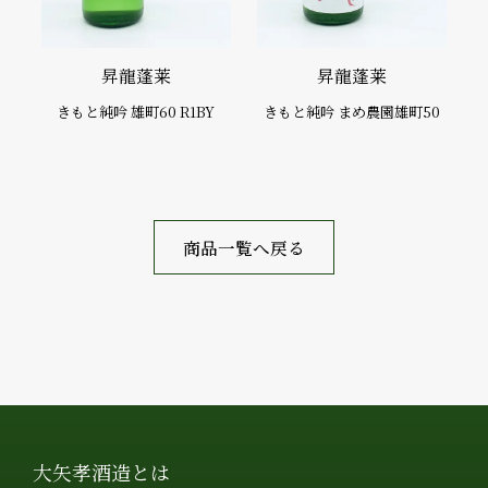
昇龍蓬莱
昇龍蓬莱
きもと純吟 雄町60 R1BY
きもと純吟 まめ農園雄町50
商品一覧へ戻る
大矢孝酒造とは