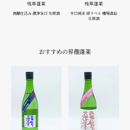
残草蓬莱
残草蓬莱
再醸仕込み 濃淳旨口 生原酒
辛口純米 緑ラベル 槽場直詰
生原酒
おすすめの昇龍蓬莱