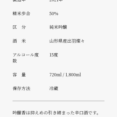
精米歩合
50%
区 分
純米吟醸
酒 米
山形県産出羽燦々
アルコール度
15度
数
容 量
720ml / 1,800ml
保存方法
冷蔵
吟醸香は抑えめの引き締まった辛口酒です。