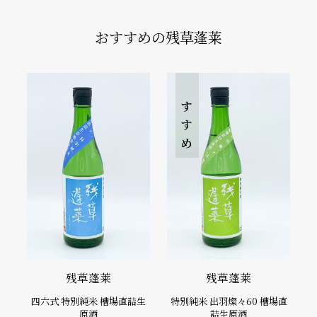
おすすめの残草蓬莱
おすすめ
残草蓬莱
残草蓬莱
四六式 特別純米 槽場直詰生
特別純米 出羽燦々60 槽場直
原酒
詰生原酒